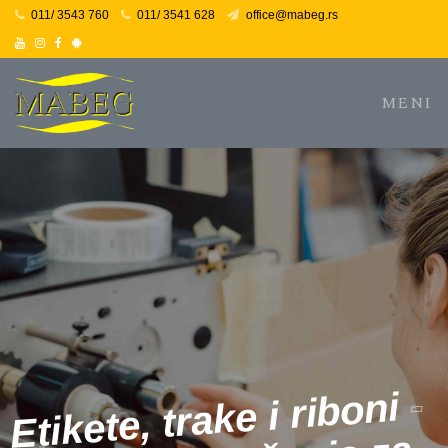
011/ 3543 760
011/ 3541 628
office@mabeg.rs
Youtube
Instagram
Facebook
Facebook
MENI
-
Etikete, trake i riboni