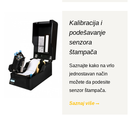
Kalibracija i
podešavanje
senzora
štampača
Saznajte kako na vrlo
jednostavan način
možete da podesite
senzor štampača.
Saznaj više