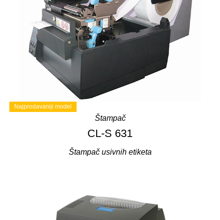
Najprodavaniji model
Štampač
CL-S 631
Štampač usivnih etiketa