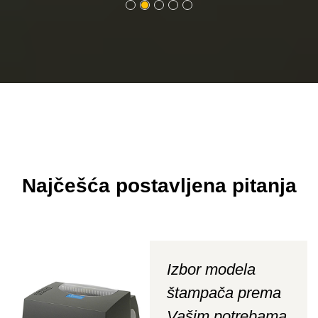
Najčešća postavljena pitanja
Izbor modela
štampača prema
Vašim potrebama