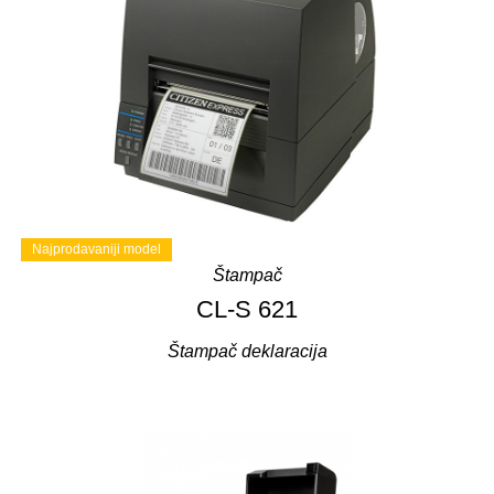
Najprodavaniji model
Štampač
CL-S 621
Štampač deklaracija