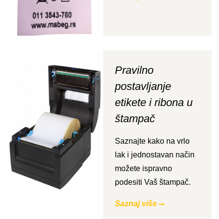
Pravilno
postavljanje
etikete i ribona u
štampač
Saznajte kako na vrlo
lak i jednostavan način
možete ispravno
podesiti Vaš štampač.
Saznaj više