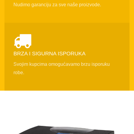
Nudimo garanciju za sve naše proizvode.
BRZA I SIGURNA ISPORUKA
Svojim kupcima omogućavamo brzu isporuku
robe.