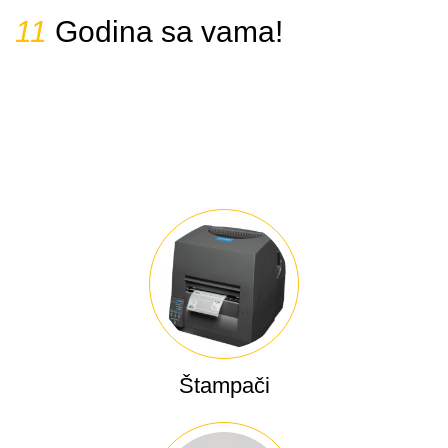
14
Godina sa vama!
Štampači