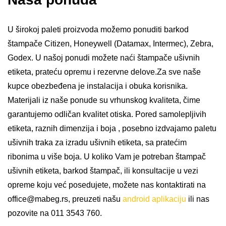
U širokoj paleti proizvoda možemo ponuditi barkod
štampače Citizen, Honeywell (Datamax, Intermec), Zebra,
Godex. U našoj ponudi možete naći štampače ušivnih
etiketa, prateću opremu i rezervne delove.Za sve naše
kupce obezbeđena je instalacija i obuka korisnika.
Materijali iz naše ponude su vrhunskog kvaliteta, čime
garantujemo odličan kvalitet otiska. Pored samolepljivih
etiketa, raznih dimenzija i boja , posebno izdvajamo paletu
ušivnih traka za izradu ušivnih etiketa, sa pratećim
ribonima u više boja. U koliko Vam je potreban štampač
ušivnih etiketa, barkod štampač, ili konsultacije u vezi
opreme koju već posedujete, možete nas kontaktirati na
office@mabeg.rs
, preuzeti našu
android aplikaciju
ili nas
pozovite na
011 3543 760.