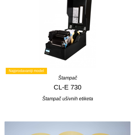
Najprodavaniji model
Štampač
CL-E 730
Štampač ušivnih etiketa