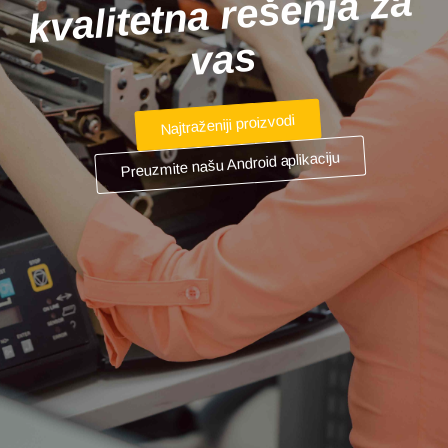
kvalitetna rešenja za
vas
Najtraženiji proizvodi
Preuzmite našu Android aplikaciju